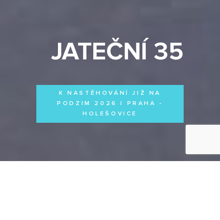
JATEČNÍ 35
K NASTĚHOVÁNÍ JIŽ NA
PODZIM 2026 | PRAHA -
HOLEŠOVICE
Byty
Domy
Komerční prostory
VŠECHNY PROJEKTY
Otevřít filtr
Všechny projekty
FILTROVAT