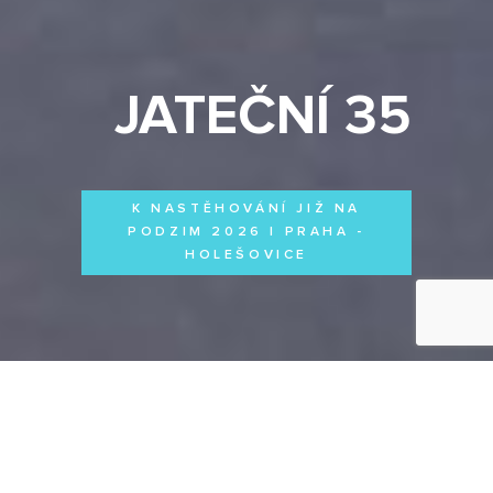
JATEČNÍ 35
K NASTĚHOVÁNÍ JIŽ NA
PODZIM 2026 | PRAHA -
HOLEŠOVICE
Byty
Domy
Komerční prostory
VŠECHNY PROJEKTY
Otevřít filtr
Všechny projekty
FILTROVAT