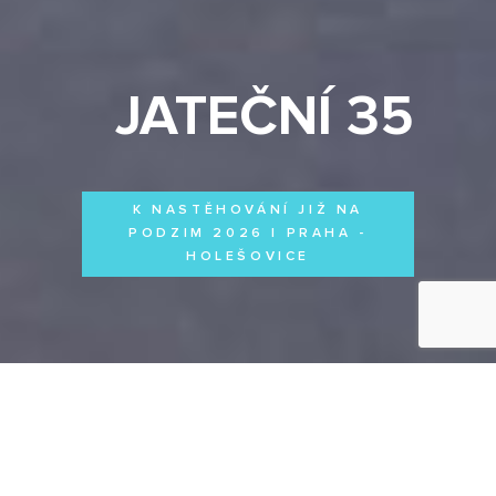
JATEČNÍ 35
K NASTĚHOVÁNÍ JIŽ NA
PODZIM 2026 | PRAHA -
HOLEŠOVICE
Byty
Domy
Komerční prostory
VŠECHNY PROJEKTY
Otevřít filtr
Všechny projekty
FILTROVAT