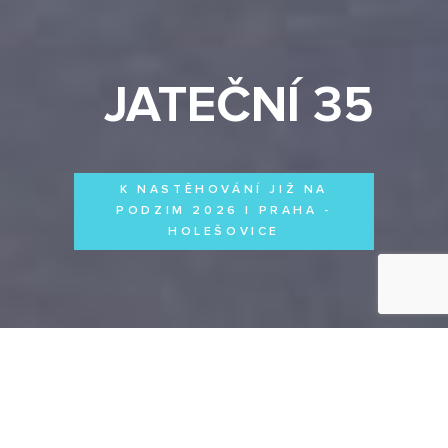
JATEČNÍ 35
K NASTĚHOVÁNÍ JIŽ NA
PODZIM 2026 | PRAHA -
HOLEŠOVICE
Byty
Domy
Komerční prostory
VŠECHNY PROJEKTY
Otevřít filtr
Všechny projekty
FILTROVAT