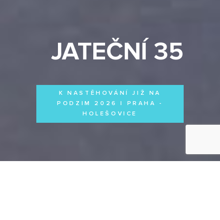
JATEČNÍ 35
K NASTĚHOVÁNÍ JIŽ NA
PODZIM 2026 | PRAHA -
HOLEŠOVICE
Byty
Domy
Komerční prostory
VŠECHNY PROJEKTY
Otevřít filtr
Všechny projekty
FILTROVAT