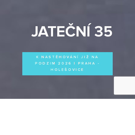
JATEČNÍ 35
K NASTĚHOVÁNÍ JIŽ NA
PODZIM 2026 | PRAHA -
HOLEŠOVICE
Byty
Domy
Komerční prostory
VŠECHNY PROJEKTY
Otevřít filtr
Všechny projekty
FILTROVAT