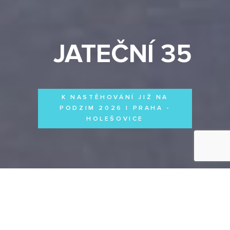
JATEČNÍ 35
K NASTĚHOVÁNÍ JIŽ NA
PODZIM 2026 | PRAHA -
HOLEŠOVICE
Byty
Domy
Komerční prostory
VŠECHNY PROJEKTY
Otevřít filtr
Všechny projekty
FILTROVAT