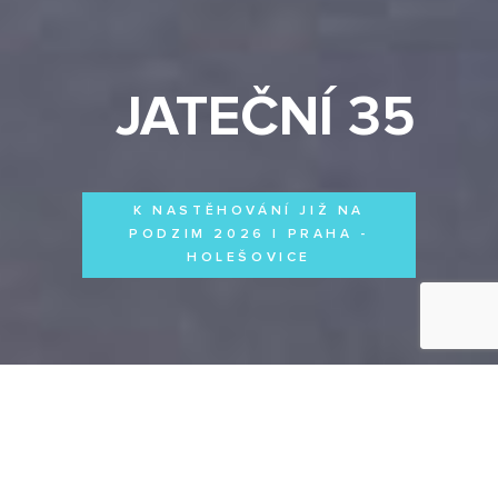
JATEČNÍ 35
K NASTĚHOVÁNÍ JIŽ NA
PODZIM 2026 | PRAHA -
HOLEŠOVICE
Byty
Domy
Komerční prostory
VŠECHNY PROJEKTY
Otevřít filtr
Všechny projekty
FILTROVAT