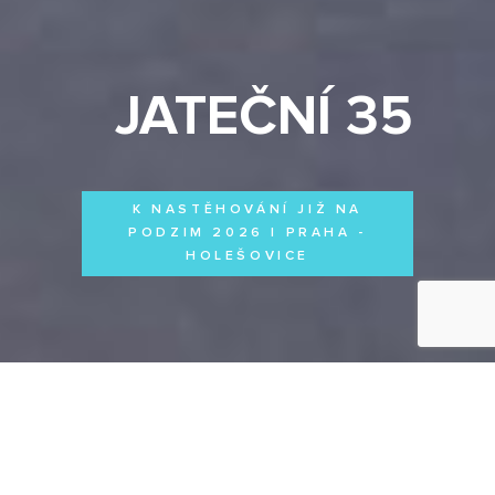
JATEČNÍ 35
K NASTĚHOVÁNÍ JIŽ NA
PODZIM 2026 | PRAHA -
HOLEŠOVICE
Byty
Domy
Komerční prostory
VŠECHNY PROJEKTY
Otevřít filtr
Všechny projekty
FILTROVAT