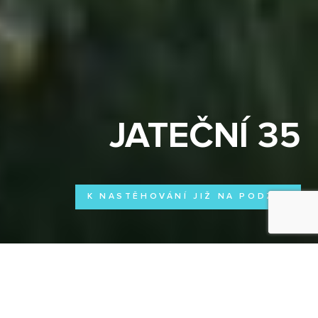
JATEČNÍ 35
K NASTĚHOVÁNÍ JIŽ NA PODZIM
HOLEŠOVICE