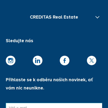
CREDITAS Real Estate
Kariéra
Sledujte nás
Aktuální zprávy
Dokončené projekty
Služby
Pro média
Kontakt
Dokumenty
Přihlaste se k odběru našich novinek, ať
Pro investory
vám nic neunikne.
Ochrana osobních údajů
Portál klienta
E-
Nastavení cookies