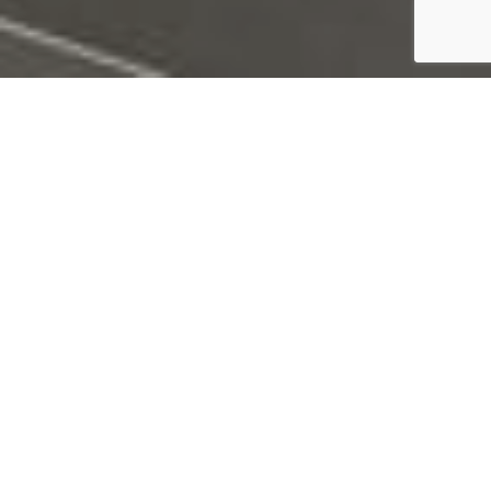
ZÁKLADNí
Parametry
Moderní nájemní bydlení v kompletně zařízené
bytové jednotce. Reprezentativní společné
prostory, k dispozici sklepy a parkovací stání v
podzemních garážích. Perfektní občanská
vybavenost, stanice metra v docházkové