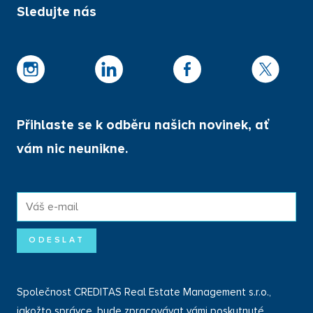
Sledujte nás
Aktuální zprávy
Dokončené projekty
Služby
Pro média
Kontakt
Dokumenty
Přihlaste se k odběru našich novinek, ať
Pro investory
vám nic neunikne.
Ochrana osobních údajů
Portál klienta
E-
Nastavení cookies
mail
*
ODESLAT
Společnost CREDITAS Real Estate Management s.r.o.,
jakožto správce, bude zpracovávat vámi poskytnuté