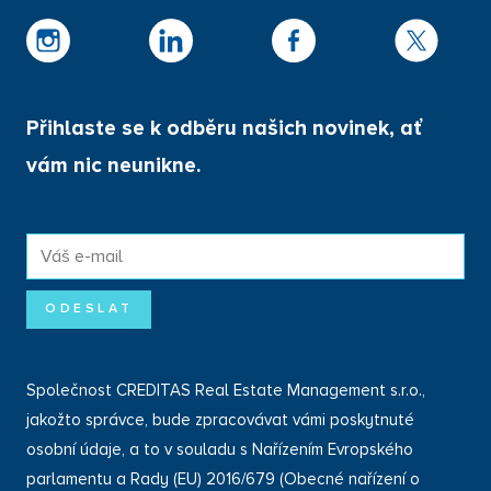
Služby
Pro média
Kontakt
Dokumenty
Přihlaste se k odběru našich novinek, ať
Pro investory
vám nic neunikne.
Ochrana osobních údajů
Portál klienta
E-
Nastavení cookies
mail
*
ODESLAT
Společnost CREDITAS Real Estate Management s.r.o.,
jakožto správce, bude zpracovávat vámi poskytnuté
osobní údaje, a to v souladu s Nařízením Evropského
parlamentu a Rady (EU) 2016/679 (Obecné nařízení o