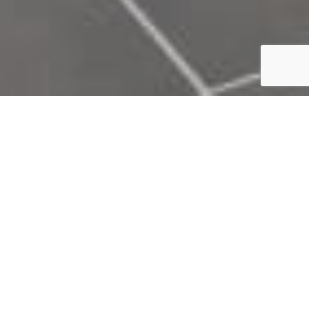
ZÁKLADNí
Parametry
Moderní nájemní bydlení v kompletně zařízené
bytové jednotce. Reprezentativní společné
prostory, k dispozici sklepy a parkovací stání v