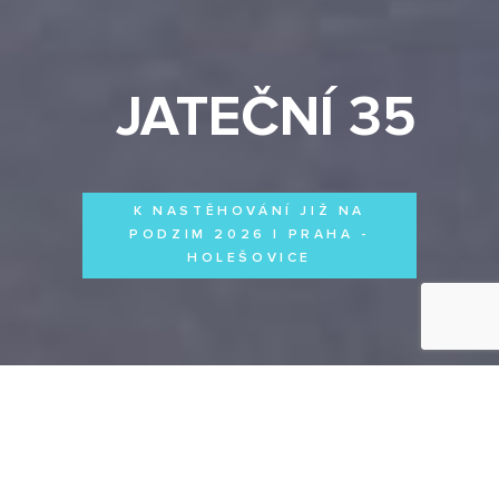
JATEČNÍ 35
K NASTĚHOVÁNÍ JIŽ NA
PODZIM 2026 | PRAHA -
HOLEŠOVICE
Byty
Domy
Komerční prostory
VŠECHNY PROJEKTY
Otevřít filtr
Všechny projekty
FILTROVAT