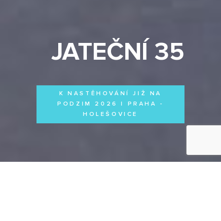
JATEČNÍ 35
K NASTĚHOVÁNÍ JIŽ NA
PODZIM 2026 | PRAHA -
HOLEŠOVICE
Byty
Domy
Komerční prostory
VŠECHNY PROJEKTY
Otevřít filtr
Všechny projekty
FILTROVAT