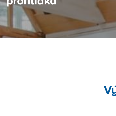
prohlídka
Vý