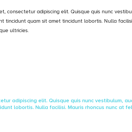
t, consectetur adipiscing elit. Quisque quis nunc vestibul
t tincidunt quam sit amet tincidunt lobortis. Nulla facili
eque ultricies.
tur adipiscing elit. Quisque quis nunc vestibulum, auc
nt lobortis. Nulla facilisi. Mauris rhoncus nunc at felis