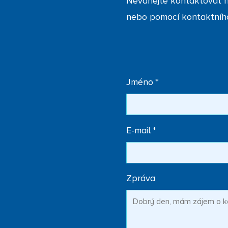
Neváhejte kontaktovat n
nebo pomocí kontaktníh
Jméno
*
E-mail
*
Zpráva