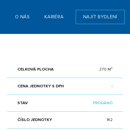
T
O NÁS
KARIÉRA
NAJÍT BYDLENÍ
CELKOVÁ PLOCHA
270 M²
CENA JEDNOTKY S DPH
-
STAV
PRODÁNO
ČÍSLO JEDNOTKY
1K2