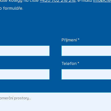
aše kolegy na čísle
+420 702 216 216
, e-mailu
info@cre
o formuláře.
Příjmení
*
Telefon
*