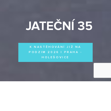
JATEČNÍ 35
K NASTĚHOVÁNÍ JIŽ NA
PODZIM 2026 | PRAHA -
HOLEŠOVICE
Byty
Domy
Komerční prostory
VŠECHNY PROJEKTY
Otevřít filtr
Všechny projekty
FILTROVAT