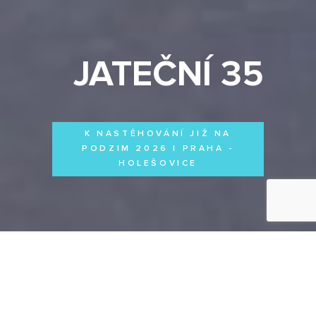
JATEČNÍ 35
K NASTĚHOVÁNÍ JIŽ NA
PODZIM 2026 | PRAHA -
HOLEŠOVICE
Byty
Domy
Komerční prostory
VŠECHNY PROJEKTY
Otevřít filtr
Všechny projekty
FILTROVAT