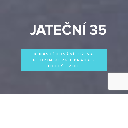
JATEČNÍ 35
K NASTĚHOVÁNÍ JIŽ NA
PODZIM 2026 | PRAHA -
HOLEŠOVICE
Byty
Domy
Komerční prostory
VŠECHNY PROJEKTY
Otevřít filtr
Všechny projekty
FILTROVAT