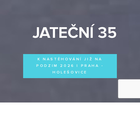
JATEČNÍ 35
K NASTĚHOVÁNÍ JIŽ NA
PODZIM 2026 | PRAHA -
HOLEŠOVICE
Byty
Domy
Komerční prostory
VŠECHNY PROJEKTY
Otevřít filtr
Všechny projekty
FILTROVAT