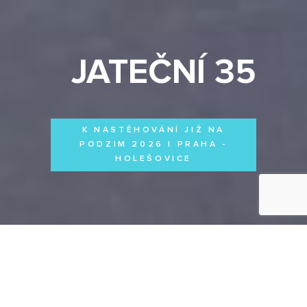
JATEČNÍ 35
K NASTĚHOVÁNÍ JIŽ NA
PODZIM 2026 | PRAHA -
HOLEŠOVICE
Byty
Domy
Komerční prostory
VŠECHNY PROJEKTY
Otevřít filtr
Všechny projekty
FILTROVAT