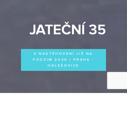
JATEČNÍ 35
K NASTĚHOVÁNÍ JIŽ NA
PODZIM 2026 | PRAHA -
HOLEŠOVICE
Byty
Domy
Komerční prostory
VŠECHNY PROJEKTY
Otevřít filtr
Všechny projekty
FILTROVAT