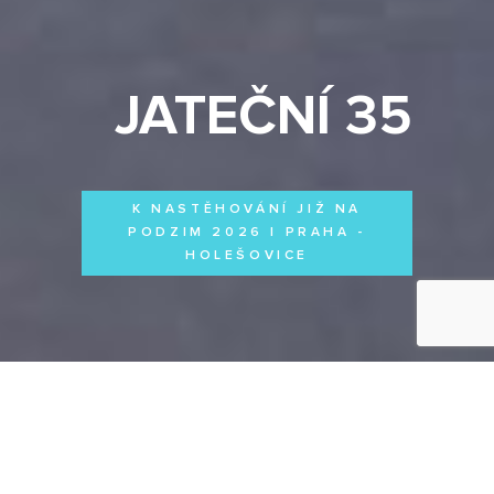
JATEČNÍ 35
K NASTĚHOVÁNÍ JIŽ NA
PODZIM 2026 | PRAHA -
HOLEŠOVICE
Byty
Domy
Komerční prostory
VŠECHNY PROJEKTY
Otevřít filtr
Všechny projekty
FILTROVAT